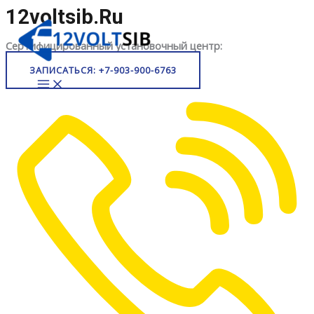
Перейти
12voltsib.ru
к
содержимому
Сертифицированный установочный центр:
ЗАПИСАТЬСЯ: +7-903-900-6763
MAIN
MENU