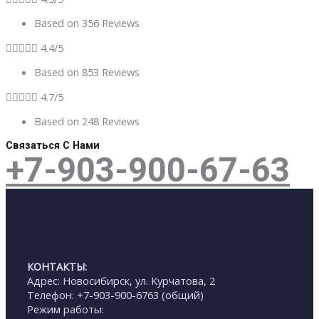
Based on 356 Reviews





4.4/5
Based on 853 Reviews





4.7/5
Based on 248 Reviews
Связаться С Нами
+7-903-900-67-63
КОНТАКТЫ:
Адрес: Новосибирск, ул. Курчатова, 2
Телефон: +7-903-900-6763 (общий)
Режим работы: